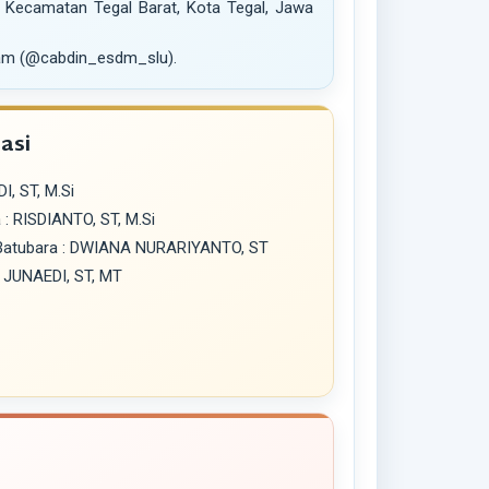
, Kecamatan Tegal Barat, Kota Tegal, Jawa
ram (@cabdin_esdm_slu).
asi
, ST, M.Si
: RISDIANTO, ST, M.Si
l Batubara : DWIANA NURARIYANTO, ST
 JUNAEDI, ST, MT