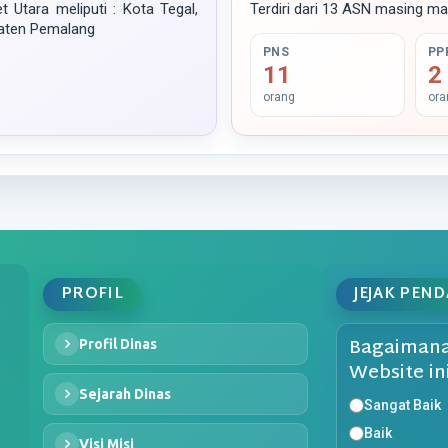
 Utara meliputi : Kota Tegal,
Terdiri dari 13 ASN masing m
paten Pemalang
PNS
PP
11
2
orang
ora
PROFIL
JEJAK PEN
Bagaimana
Profil Dinas
Website in
Sejarah Dinas
Sangat Baik
Baik
Visi Misi