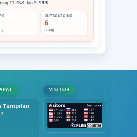
asing 11 PNS dan 2 PPPK.
PK
OUTSOURCING
6
ng
orang
DAPAT
VISITOR
 Tampilan
i?