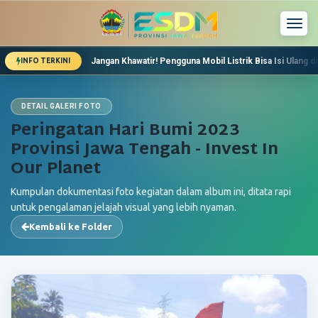
Togg
navi
Jangan Khawatir! Pengguna Mobil Listrik Bisa Isi Ulang di
INFO TERKINI
Dinas ESDM Jateng Pastikan Stok Energi Aman Saat Leb
Lebaran, Kebutuhan Energi Warga Jawa Tengah akan Me
Pemeriksaan Pekerjaan Bantuan Sambungan Listrik Mu
DETAIL GALERI FOTO
Peringatan Hari Bumi 2023
Provinsi Jawa Tengah - Invest In
Our Planet
Kumpulan dokumentasi foto kegiatan dalam album ini, ditata rapi
untuk pengalaman jelajah visual yang lebih nyaman.
Kembali ke Folder