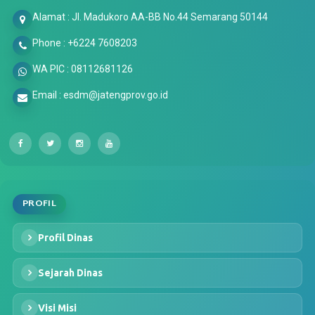
Alamat : Jl. Madukoro AA-BB No.44 Semarang 50144
Phone : +6224 7608203
WA PIC : 08112681126
Email : esdm@jatengprov.go.id
PROFIL
Profil Dinas
Sejarah Dinas
Visi Misi