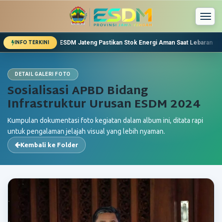
Togg
navi
Jangan Khawatir! Pengguna Mobil Listrik Bisa Isi Ulang di
INFO TERKINI
Dinas ESDM Jateng Pastikan Stok Energi Aman Saat Lebaran
Lebaran, Kebutuhan Energi Warga Jawa Tengah akan Me
Pemeriksaan Pekerjaan Bantuan Sambungan Listrik Mu
DETAIL GALERI FOTO
Sosialisasi APBD Bidang
Infrastruktur Urusan ESDM 2024
Kumpulan dokumentasi foto kegiatan dalam album ini, ditata rapi
untuk pengalaman jelajah visual yang lebih nyaman.
Kembali ke Folder