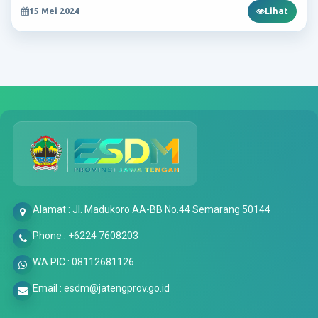
15 Mei 2024
Lihat
Alamat : Jl. Madukoro AA-BB No.44 Semarang 50144
Phone : +6224 7608203
WA PIC : 08112681126
Email : esdm@jatengprov.go.id