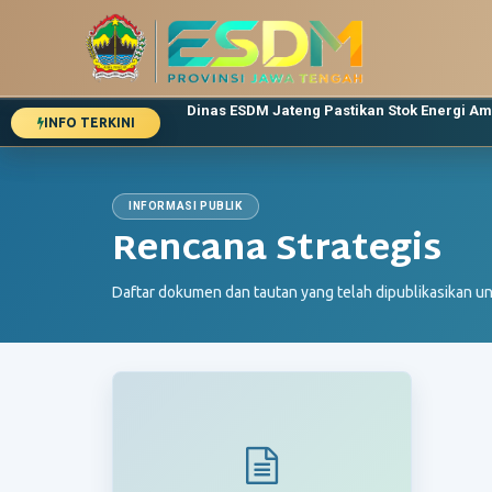
Jangan Khawatir! Pengguna Mobil Listrik Bis
INFO TERKINI
Dinas ESDM Jateng Pastikan Stok Energi A
Lebaran, Kebutuhan Energi Warga Jawa Te
Pemeriksaan Pekerjaan Bantuan Sambunga
INFORMASI PUBLIK
Rencana Strategis
Daftar dokumen dan tautan yang telah dipublikasikan un