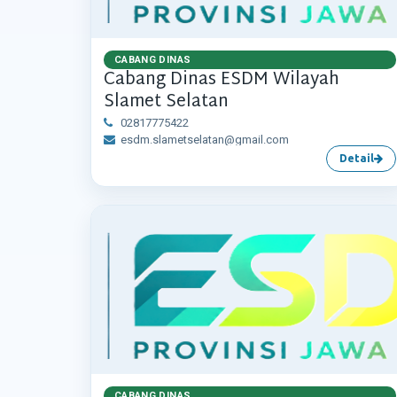
CABANG DINAS
Cabang Dinas ESDM Wilayah
Slamet Selatan
02817775422
esdm.slametselatan@gmail.com
Detail
CABANG DINAS