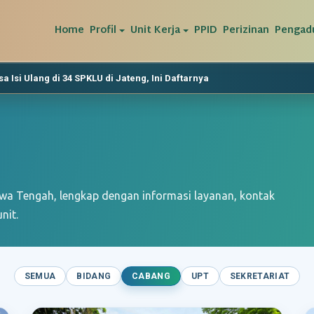
Home
Profil
Unit Kerja
PPID
Perizinan
Pengad
a Isi Ulang di 34 SPKLU di Jateng, Ini Daftarnya
man Saat Lebaran
ngah akan Meningkat
n Listrik Murah dan Hemat Kepada Warga Tidak Mampu
 Jawa Tengah, lengkap dengan informasi layanan, kontak
nit.
SEMUA
BIDANG
CABANG
UPT
SEKRETARIAT