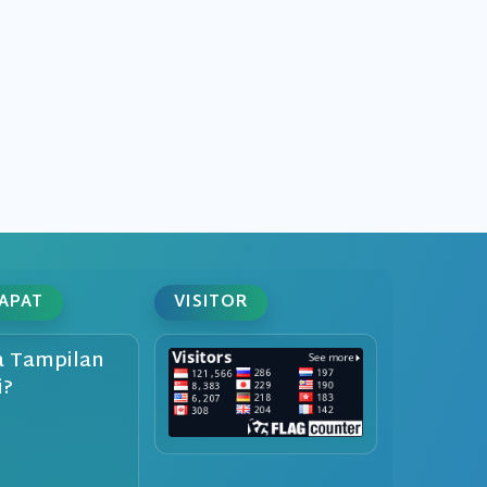
DAPAT
VISITOR
 Tampilan
i?