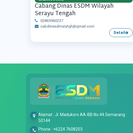
Cabang Dinas ESDM Wilayah
Serayu Tengah
02865960237
cabdinesdmsrytgh@gmail.com
Detail
Alamat : Jl. Madukoro AA-BB No.44 Semarang
50144
Phone : +6224 7608203