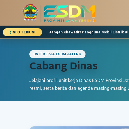
Jangan Khawatir! Pengguna Mobil Listrik Bis
INFO TERKINI
Dinas ESDM Jateng Pastikan Stok Energi A
Lebaran, Kebutuhan Energi Warga Jawa Te
Pemeriksaan Pekerjaan Bantuan Sambunga
UNIT KERJA ESDM JATENG
Cabang Dinas
Jelajahi profil unit kerja Dinas ESDM Provinsi
resmi, serta berita dan agenda masing-masing u