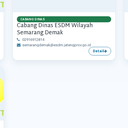
CABANG DINAS
Cabang Dinas ESDM Wilayah
Semarang Demak
02916912814
semarangdemak@esdm.jatengprov.go.id
Detail