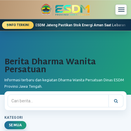
Togg
navi
Dinas ESDM Jateng Pastikan Stok Energi Aman Saat Lebaran
INFO TERKINI
Jangan Khawatir! Pengguna Mobil Listrik Bisa Isi Ulang di
Lebaran, Kebutuhan Energi Warga Jawa Tengah akan Me
Pemeriksaan Pekerjaan Bantuan Sambungan Listrik Mu
Berita Dharma Wanita
Persatuan
Informasi terbaru dan kegiatan Dharma Wanita Persatuan Dinas ESDM
Provinsi Jawa Tengah.
KATEGORI
SEMUA