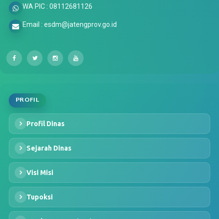
WA PIC : 08112681126
Email : esdm@jatengprov.go.id
PROFIL
Profil Dinas
Sejarah Dinas
Visi Misi
Tupoksi