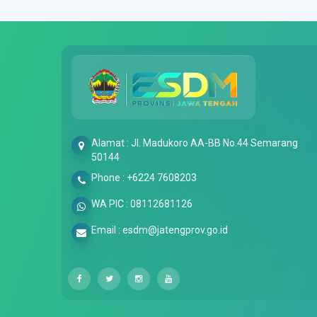
Alamat : Jl. Madukoro AA-BB No.44 Semarang
50144
Phone : +6224 7608203
WA PIC : 08112681126
Email : esdm@jatengprov.go.id