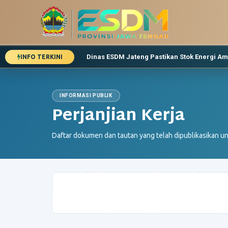
Dinas ESDM Jateng Pastikan Stok Energi A
INFO TERKINI
Jangan Khawatir! Pengguna Mobil Listrik Bis
Lebaran, Kebutuhan Energi Warga Jawa Te
Pemeriksaan Pekerjaan Bantuan Sambunga
INFORMASI PUBLIK
Perjanjian Kerja
Daftar dokumen dan tautan yang telah dipublikasikan unt