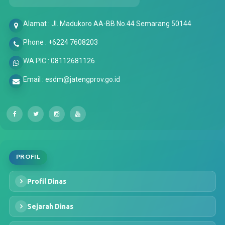
Alamat : Jl. Madukoro AA-BB No.44 Semarang 50144
Phone : +6224 7608203
WA PIC : 08112681126
Email : esdm@jatengprov.go.id
PROFIL
Profil Dinas
Sejarah Dinas