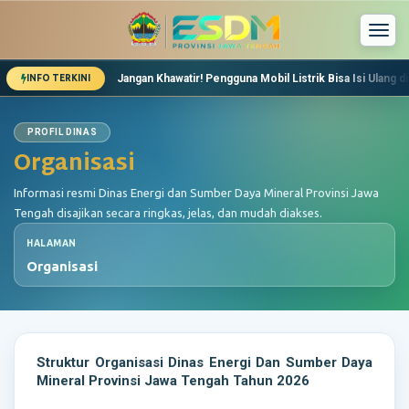
Togg
navi
Jangan Khawatir! Pengguna Mobil Listrik Bisa Isi Ulang di
INFO TERKINI
Dinas ESDM Jateng Pastikan Stok Energi Aman Saat Leb
Lebaran, Kebutuhan Energi Warga Jawa Tengah akan Me
Pemeriksaan Pekerjaan Bantuan Sambungan Listrik Mu
PROFIL DINAS
Organisasi
Informasi resmi Dinas Energi dan Sumber Daya Mineral Provinsi Jawa
Tengah disajikan secara ringkas, jelas, dan mudah diakses.
HALAMAN
Organisasi
Struktur Organisasi Dinas Energi Dan Sumber Daya
Mineral Provinsi Jawa Tengah
Tahun 2026