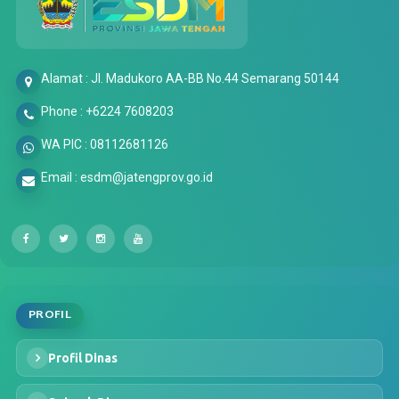
Alamat : Jl. Madukoro AA-BB No.44 Semarang 50144
Phone : +6224 7608203
WA PIC : 08112681126
Email : esdm@jatengprov.go.id
PROFIL
Profil Dinas