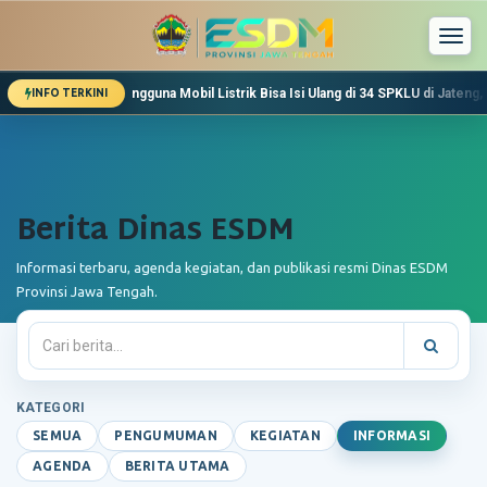
Togg
navi
atir! Pengguna Mobil Listrik Bisa Isi Ulang di 34 SPKLU di Jateng, Ini Daftarnya
INFO TERKINI
Dinas ESDM Jateng Pastikan Stok Energi Aman Saat Leb
Lebaran, Kebutuhan Energi Warga Jawa Tengah akan Me
Pemeriksaan Pekerjaan Bantuan Sambungan Listrik Mu
Berita Dinas ESDM
Informasi terbaru, agenda kegiatan, dan publikasi resmi Dinas ESDM
Provinsi Jawa Tengah.
KATEGORI
SEMUA
PENGUMUMAN
KEGIATAN
INFORMASI
AGENDA
BERITA UTAMA