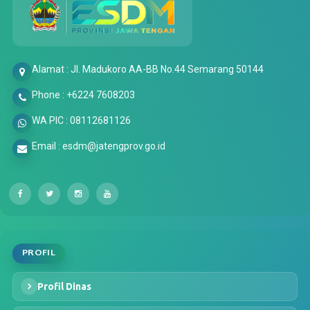
Alamat : Jl. Madukoro AA-BB No.44 Semarang 50144
Phone : +6224 7608203
WA PIC : 08112681126
Email : esdm@jatengprov.go.id
PROFIL
Profil Dinas