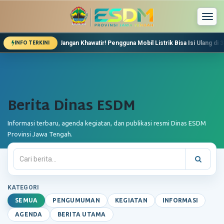
Togg
navi
Jangan Khawatir! Pengguna Mobil Listrik Bisa Isi Ulang di 34 SPKL
INFO TERKINI
Dinas ESDM Jateng Pastikan Stok Energi Aman Saat Leb
Lebaran, Kebutuhan Energi Warga Jawa Tengah akan Me
Pemeriksaan Pekerjaan Bantuan Sambungan Listrik Mu
Berita Dinas ESDM
Informasi terbaru, agenda kegiatan, dan publikasi resmi Dinas ESDM
Provinsi Jawa Tengah.
KATEGORI
SEMUA
PENGUMUMAN
KEGIATAN
INFORMASI
AGENDA
BERITA UTAMA