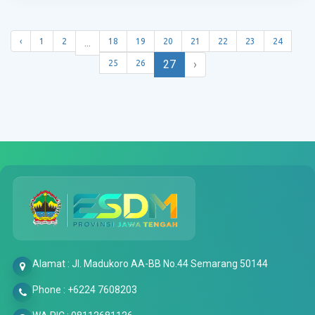
...
‹
1
2
18
19
20
21
22
23
24
27
›
25
26
Alamat : Jl. Madukoro AA-BB No.44 Semarang 50144
Phone : +6224 7608203