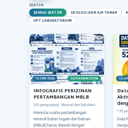
SEKTOR
SEMUA SEKTOR
GEOLOGI DAN AIR TANAH
UPT LABORATORIUM
12 JUNI 2026
OLEH ADMIN ESDM
12 JU
INFOGRAFIS PERIZINAN
Data
PERTAMBANGAN MBLB
Akti
deng
300 pengunjung · Mineral dan Batubara
135 pe
Memulai usaha pertambangan
mineral bukan logam dan batuan
Data P
(MBLB) harus diawali dengan
menja