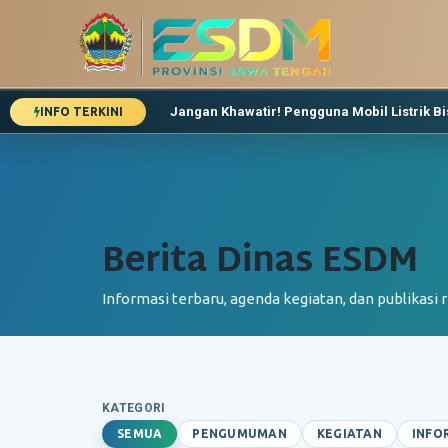
Jangan Khawatir! Pengguna Mobil Listrik Bis
INFO TERKINI
Dinas ESDM Jateng Pastikan Stok Energi A
Lebaran, Kebutuhan Energi Warga Jawa Te
Pemeriksaan Pekerjaan Bantuan Sambunga
Berita Dinas ESDM
Informasi terbaru, agenda kegiatan, dan publikasi
KATEGORI
SEMUA
PENGUMUMAN
KEGIATAN
INFO