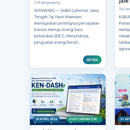
Jadi
278 pengunjung
262 pe
SEMARANG — Wakil Gubernur Jawa
Tengah Taj Yasin Maimoen
KABU
menegaskan pentingnya percepatan
Pemer
transisi menuju energi baru
mempe
terbarukan (EBT). Menurutnya,
melak
penguatan energi bersih...
tamba
agrowi
DETAIL
24 APRIL 2026
OLEH CABANG DINAS ESDM WILAYAH SERAYU UTARA
01 AP