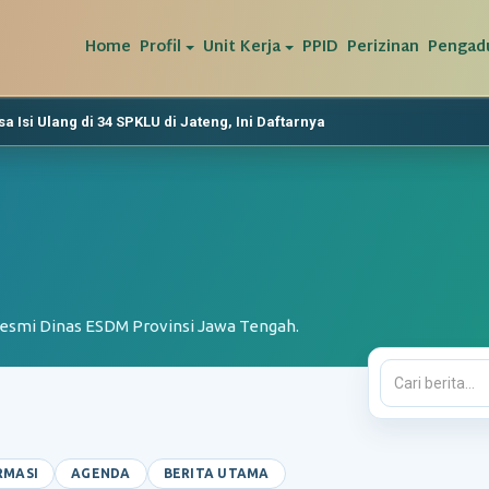
Home
Profil
Unit Kerja
PPID
Perizinan
Pengad
a Isi Ulang di 34 SPKLU di Jateng, Ini Daftarnya
man Saat Lebaran
ngah akan Meningkat
n Listrik Murah dan Hemat Kepada Warga Tidak Mampu
 resmi Dinas ESDM Provinsi Jawa Tengah.
RMASI
AGENDA
BERITA UTAMA