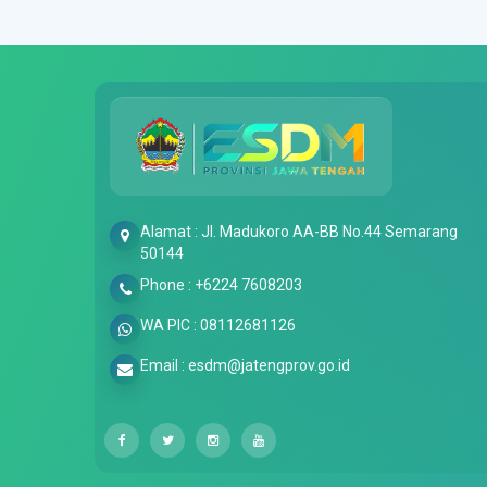
Alamat : Jl. Madukoro AA-BB No.44 Semarang
50144
Phone : +6224 7608203
WA PIC : 08112681126
Email : esdm@jatengprov.go.id