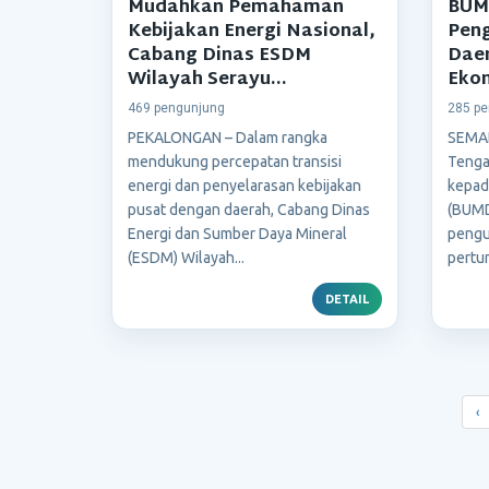
Mudahkan Pemahaman
BUMD
Kebijakan Energi Nasional,
Pen
Cabang Dinas ESDM
Dae
Wilayah Serayu...
Eko
469 pengunjung
285 pe
PEKALONGAN – Dalam rangka
SEMA
mendukung percepatan transisi
Tenga
energi dan penyelarasan kebijakan
kepad
pusat dengan daerah, Cabang Dinas
(BUMD)
Energi dan Sumber Daya Mineral
pengu
(ESDM) Wilayah...
pertu
DETAIL
‹