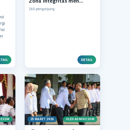
Zona Integritas men...
260 pengunjung
nsi
rgi
nsi
an
TAIL
DETAIL
 ESDM
25 MARET 2026
OLEH ADMIN ESDM