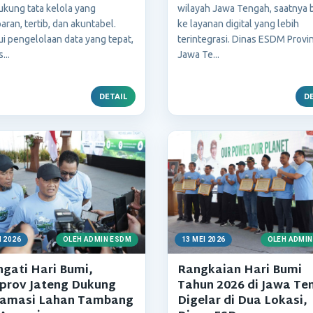
kung tata kelola yang
wilayah Jawa Tengah, saatnya b
aran, tertib, dan akuntabel.
ke layanan digital yang lebih
i pengelolaan data yang tepat,
terintegrasi. Dinas ESDM Provin
...
Jawa Te...
DETAIL
DE
I 2026
OLEH ADMIN ESDM
13 MEI 2026
OLEH ADMIN
ngati Hari Bumi,
Rangkaian Hari Bumi
prov Jateng Dukung
Tahun 2026 di Jawa Te
lamasi Lahan Tambang
Digelar di Dua Lokasi,