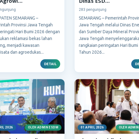
 Agrowi...
Dinas ESD...
ngunjung
283 pengunjung
PATEN SEMARANG –
SEMARANG – Pemerintah Provi
intah Provinsi Jawa Tengah
Jawa Tengah melalui Dinas Ene
ringati Hari Bumi 2026 dengan
dan Sumber Daya Mineral Provi
ukan reklamasi bekas lahan
Jawa Tengah menyelenggarak
ng, menjadi kawasan
rangkaian peringatan Hari Bumi
sata dan agroedukas...
Tahun 2026...
DETAIL
DE
RIL 2026
OLEH ADMIN ESDM
01 APRIL 2026
OLEH ADMIN