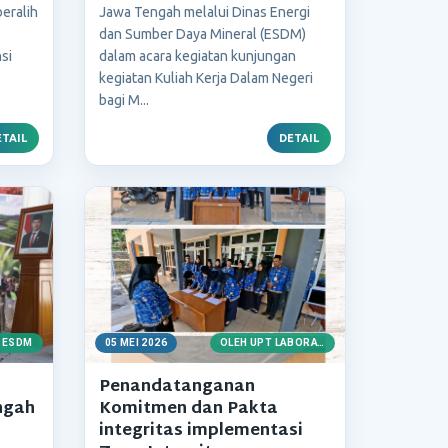
eralih
Jawa Tengah melalui Dinas Energi
dan Sumber Daya Mineral (ESDM)
si
dalam acara kegiatan kunjungan
kegiatan Kuliah Kerja Dalam Negeri
bagi M...
TAIL
DETAIL
 ESDM
05 MEI 2026
OLEH UPT LABORATORIUM ESDM
Penandatanganan
ngah
Komitmen dan Pakta
integritas implementasi