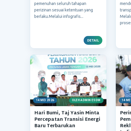
pemenuhan seluruh tahapan
mendu
perizinan sesuai ketentuan yang
transp
berlaku.Melalui infografis...
Melalu
proses
DETAIL
14 MEI 2026
OLEH ADMIN ESDM
14 ME
Hari Bumi, Taj Yasin Minta
Peri
Percepatan Transisi Energi
Pem
Baru Terbarukan
Rek