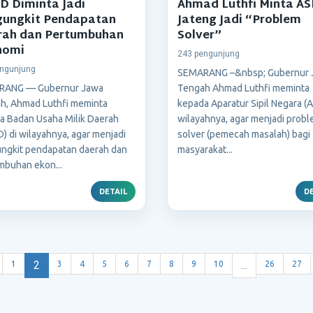
 Diminta Jadi
Ahmad Luthfi Minta A
gungkit Pendapatan
Jateng Jadi “Problem
rah dan Pertumbuhan
Solver”
nomi
243 pengunjung
ngunjung
SEMARANG –&nbsp; Gubernur 
RANG — Gubernur Jawa
Tengah Ahmad Luthfi meminta
h, Ahmad Luthfi meminta
kepada Aparatur Sipil Negara (A
a Badan Usaha Milik Daerah
wilayahnya, agar menjadi prob
 di wilayahnya, agar menjadi
solver (pemecah masalah) bagi
ngkit pendapatan daerah dan
masyarakat...
mbuhan ekon...
DETAIL
DE
2
...
1
3
4
5
6
7
8
9
10
26
27