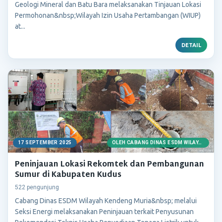
Geologi Mineral dan Batu Bara melaksanakan Tinjauan Lokasi
Permohonan&nbsp;Wilayah Izin Usaha Pertambangan (WIUP)
at...
DETAIL
17 SEPTEMBER 2025
OLEH CABANG DINAS ESDM WILAYAH KENDENG MURIA
Peninjauan Lokasi Rekomtek dan Pembangunan
Sumur di Kabupaten Kudus
522 pengunjung
Cabang Dinas ESDM Wilayah Kendeng Muria&nbsp; melalui
Seksi Energi melaksanakan Peninjauan terkait Penyusunan