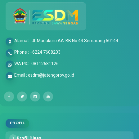
Alamat : Jl. Madukoro AA-BB No.44 Semarang 50144
Phone : +6224 7608203
WA PIC : 08112681126
Email : esdm@jatengprov.go.id
PROFIL
Profil Dinas