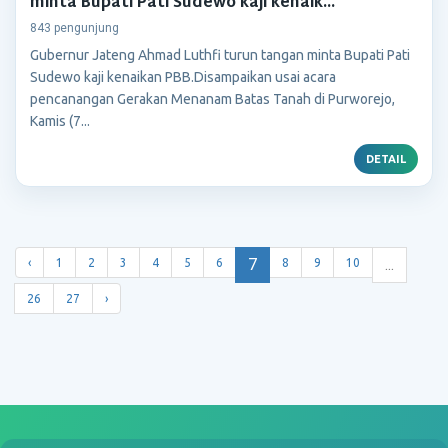
minta Bupati Pati Sudewo kaji kenaik...
843 pengunjung
Gubernur Jateng Ahmad Luthfi turun tangan minta Bupati Pati
Sudewo kaji kenaikan PBB.Disampaikan usai acara
pencanangan Gerakan Menanam Batas Tanah di Purworejo,
Kamis (7...
DETAIL
7
...
‹
1
2
3
4
5
6
8
9
10
26
27
›