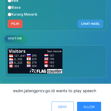
Baik
Biasa
Kurang Menarik
PILIH
LIHAT HASIL
VISITOR
esdm.jatengprov.go.id
wants to play speech
COPYRIGHT © 2026 DINAS ENERGI SUMBER DAYA MINERAL (ESDM)
PROVINSI JAWA TENGAH. ALL RIGHT RESERVED
| ESDM JATENG
DENY
ALLOW