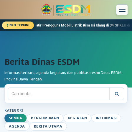
Togg
navi
 Khawatir! Pengguna Mobil Listrik Bisa Isi Ulang di 34 SPKLU di Jateng, Ini Dafta
INFO TERKINI
Dinas ESDM Jateng Pastikan Stok Energi Aman Saat Leb
Lebaran, Kebutuhan Energi Warga Jawa Tengah akan Me
Pemeriksaan Pekerjaan Bantuan Sambungan Listrik Mu
Berita Dinas ESDM
Informasi terbaru, agenda kegiatan, dan publikasi resmi Dinas ESDM
Provinsi Jawa Tengah.
KATEGORI
SEMUA
PENGUMUMAN
KEGIATAN
INFORMASI
AGENDA
BERITA UTAMA