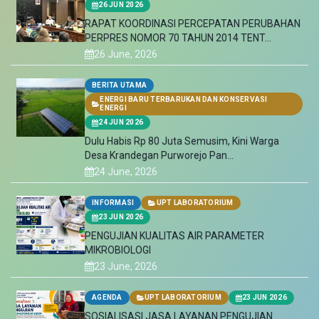
ENERGI BARU TERBARUKAN DAN KONSERVASI
ENERGI
24 JUN 2026
Dulu Habis Rp 80 Juta Semusim, Kini Warga
Desa Krandegan Purworejo Pan...
24 June, 2026
INFORMASI
UPT LABORATORIUM
23 JUN 2026
PENGUJIAN KUALITAS AIR PARAMETER
MIKROBIOLOGI
23 June, 2026
AGENDA
UPT LABORATORIUM
23 JUN 2026
SOSIALISASI JASA LAYANAN PENGUJIAN
LABORATORIUM ESDM DALAM AGENDA SOSI...
23 June, 2026
BERITA UTAMA
13 JUN 2026
Apresiasi Tata Kelola Tambang, KPK RI Jadikan
Pemprov Jateng “Pilot Pr...