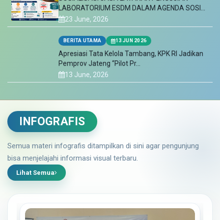
13 June, 2026
PENGUMUMAN
20 MAY 2026
Dinas ESDM Jateng Siapkan Strategi Mitigasi
Krisis Energi Menghadapi D...
20 May, 2026
KEGIATAN
14 MAY 2026
Hari Bumi, Taj Yasin Minta Percepatan Transisi
Energi Baru Terbarukan
INFOGRAFIS
14 May, 2026
BERITA UTAMA
11 OCT 2025
Semua materi infografis ditampilkan di sini agar pengunjung
Dinas ESDM Provinsi Jawa Tengah Dampingi
bisa menjelajahi informasi visual terbaru.
Praktikum Pumping Test Mahasi...
Lihat Semua
11 October, 2025
BERITA UTAMA
ENERGI BARU TERBARUKAN DAN KONSERVASI
ENERGI