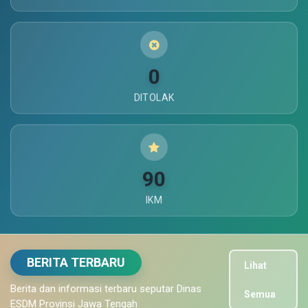
0
DITOLAK
90
IKM
BERITA TERBARU
Lihat
Berita dan informasi terbaru seputar Dinas
Semua
ESDM Provinsi Jawa Tengah