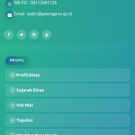
WA PIC : 08112681126
Email : esdm@jatengprov.go.id
PROFIL
Profil Dinas
Sejarah Dinas
Visi Misi
Tupoksi