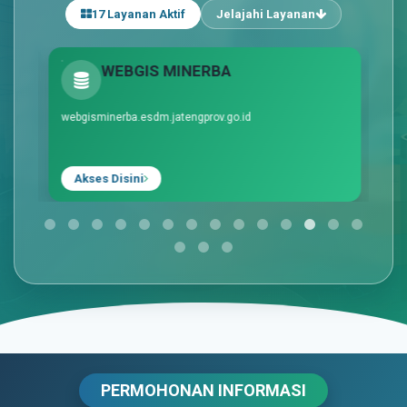
17 Layanan Aktif
Jelajahi Layanan
PI
WEBGIS MINERBA
webgisminerba.esdm.jatengprov.go.id
sil
Akses Disini
PERMOHONAN INFORMASI